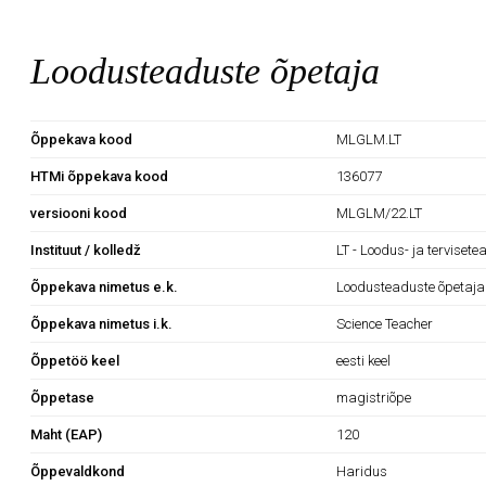
Loodusteaduste õpetaja
Õppekava kood
MLGLM.LT
HTMi õppekava kood
136077
versiooni kood
MLGLM/22.LT
Instituut / kolledž
LT - Loodus- ja tervisete
Õppekava nimetus e.k.
Loodusteaduste õpetaja
Õppekava nimetus i.k.
Science Teacher
Õppetöö keel
eesti keel
Õppetase
magistriõpe
Maht (EAP)
120
Õppevaldkond
Haridus