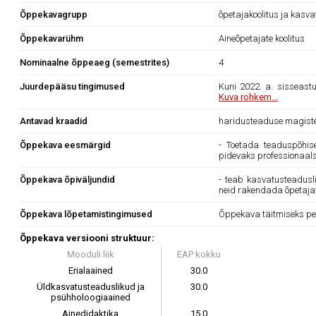
Õppekavagrupp
õpetajakoolitus ja kasv
Õppekavarühm
Aineõpetajate koolitus
Nominaalne õppeaeg (semestrites)
4
Juurdepääsu tingimused
Kuni 2022. a. sisseast
Kuva rohkem...
Antavad kraadid
haridusteaduse magist
Õppekava eesmärgid
- Toetada teaduspõhise
pidevaks professionaa
Õppekava õpiväljundid
- teab kasvatusteadusli
neid rakendada õpetaja
Õppekava lõpetamistingimused
Õppekava täitmiseks pe
Õppekava versiooni struktuur:
Mooduli liik
EAP kokku
Erialaained
30.0
Üldkasvatusteaduslikud ja
30.0
psühholoogiaained
Ainedidaktika
15.0