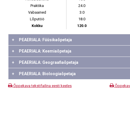
Praktika
24.0
Vabaained
3.0
Lõputöö
18.0
Kokku
120.0
+
PEAERIALA: Füüsikaõpetaja
+
PEAERIALA: Keemiaõpetaja
+
PEAERIALA: Geograafiaõpetaja
+
PEAERIALA: Bioloogiaõpetaja
Õppekava tekstifailina eesti keeles
Õppekava 