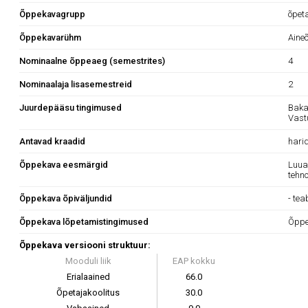
Õppekavagrupp
õpet
Õppekavarühm
Aineõ
Nominaalne õppeaeg (semestrites)
4
Nominaalaja lisasemestreid
2
Juurdepääsu tingimused
Baka
Vast
Antavad kraadid
hari
Õppekava eesmärgid
Luua
tehno
Õppekava õpiväljundid
- tea
Õppekava lõpetamistingimused
Õppe
Õppekava versiooni struktuur:
Mooduli liik
EAP kokku
Erialaained
66.0
Õpetajakoolitus
30.0