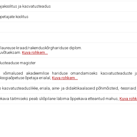
ajakoolitus ja kasvatusteadus
petajate koolitus
laureuse kraad/rakenduskõrghariduse diplom.
uvõtueksam.
Kuva rohkem...
dusteaduse magister
 võimalused akadeemilise hariduse omandamiseks kasvatusteaduste ja 
loogiaõpetuse õpetaja erialal,
Kuva rohkem...
b kasvatusteaduslikke, eriala, aine- ja didaktikaalaseid põhimõisteid, -teooriai
kava täitmiseks peab üliõpilane läbima õppekava etteantud mahus,
Kuva rohk