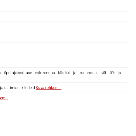
õpetajakoolituse valdkonnas käsitöö ja kodunduse või töö- ja
d ja uurimismeetodeid
Kuva rohkem...
em...