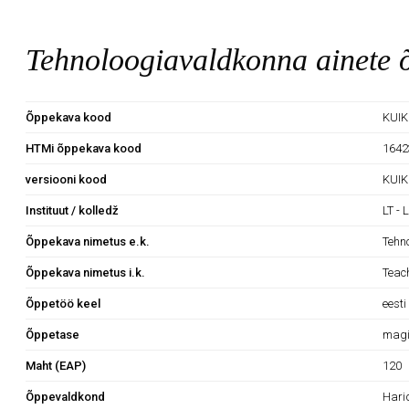
Tehnoloogiavaldkonna ainete 
Õppekava kood
KUIK
HTMi õppekava kood
1642
versiooni kood
KUIK
Instituut / kolledž
LT - 
Õppekava nimetus e.k.
Tehn
Õppekava nimetus i.k.
Teac
Õppetöö keel
eesti
Õppetase
magi
Maht (EAP)
120
Õppevaldkond
Hari