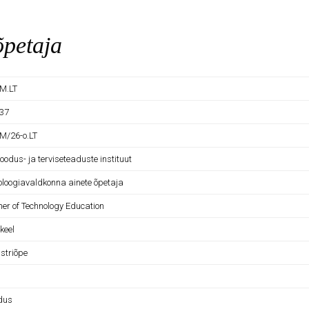
õpetaja
M.LT
37
M/26-o.LT
Loodus- ja terviseteaduste instituut
oloogiavaldkonna ainete õpetaja
her of Technology Education
 keel
striõpe
dus