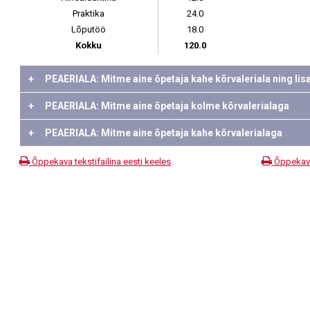
Praktika
24.0
Lõputöö
18.0
Kokku
120.0
+
PEAERIALA: Mitme aine õpetaja kahe kõrvaleriala ning li
+
PEAERIALA: Mitme aine õpetaja kolme kõrvalerialaga
+
PEAERIALA: Mitme aine õpetaja kahe kõrvalerialaga
Õppekava tekstifailina eesti keeles
Õppekava 