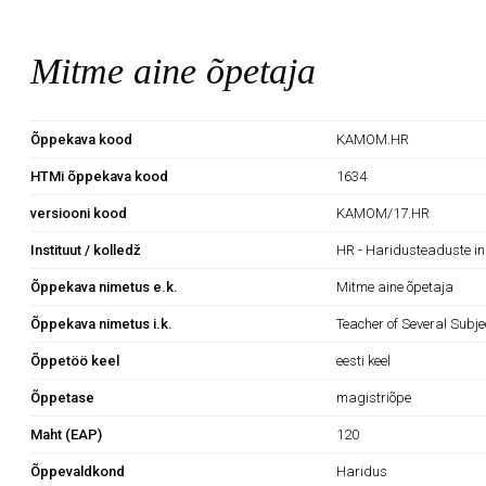
Mitme aine õpetaja
Õppekava kood
KAMOM.HR
HTMi õppekava kood
1634
versiooni kood
KAMOM/17.HR
Instituut / kolledž
HR - Haridusteaduste in
Õppekava nimetus e.k.
Mitme aine õpetaja
Õppekava nimetus i.k.
Teacher of Several Subje
Õppetöö keel
eesti keel
Õppetase
magistriõpe
Maht (EAP)
120
Õppevaldkond
Haridus