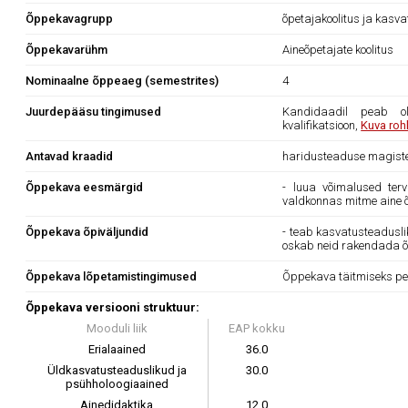
Õppekavagrupp
õpetajakoolitus ja kasv
Õppekavarühm
Aineõpetajate koolitus
Nominaalne õppeaeg (semestrites)
4
Juurdepääsu tingimused
Kandidaadil peab ol
kvalifikatsioon,
Kuva roh
Antavad kraadid
haridusteaduse magiste
Õppekava eesmärgid
- luua võimalused ter
valdkonnas mitme aine õ
Õppekava õpiväljundid
- teab kasvatusteaduslik
oskab neid rakendada õ
Õppekava lõpetamistingimused
Õppekava täitmiseks pe
Õppekava versiooni struktuur:
Mooduli liik
EAP kokku
Erialaained
36.0
Üldkasvatusteaduslikud ja
30.0
psühholoogiaained
Ainedidaktika
12.0