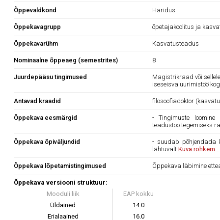
Õppevaldkond
Haridus
Õppekavagrupp
õpetajakoolitus ja kasv
Õppekavarühm
Kasvatusteadus
Nominaalne õppeaeg (semestrites)
8
Juurdepääsu tingimused
Magistrikraad või sellele
iseseisva uurimistöö k
Antavad kraadid
filosoofiadoktor (kasva
Õppekava eesmärgid
- Tingimuste loomine 
teadustöö tegemiseks ra
Õppekava õpiväljundid
- suudab põhjendada ka
lähtuvalt
Kuva rohkem...
Õppekava lõpetamistingimused
Õppekava läbimine ettea
Õppekava versiooni struktuur:
Mooduli liik
EAP kokku
Üldained
14.0
Erialaained
16.0