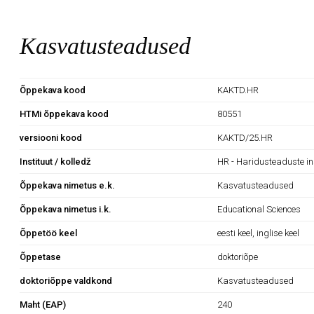
Kasvatusteadused
Õppekava kood
KAKTD.HR
HTMi õppekava kood
80551
versiooni kood
KAKTD/25.HR
Instituut / kolledž
HR - Haridusteaduste in
Õppekava nimetus e.k.
Kasvatusteadused
Õppekava nimetus i.k.
Educational Sciences
Õppetöö keel
eesti keel, inglise keel
Õppetase
doktoriõpe
doktoriõppe valdkond
Kasvatusteadused
Maht (EAP)
240