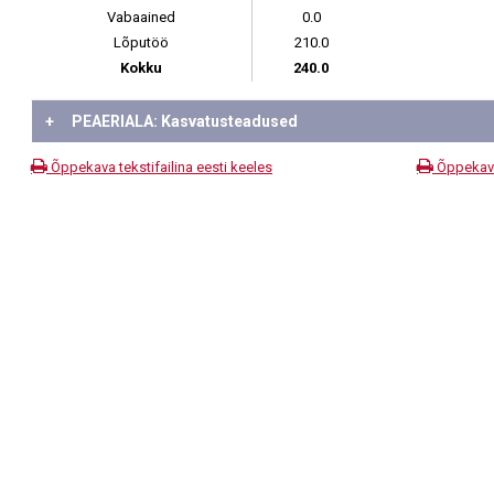
Vabaained
0.0
Lõputöö
210.0
Kokku
240.0
+
PEAERIALA: Kasvatusteadused
Õppekava tekstifailina eesti keeles
Õppekava 