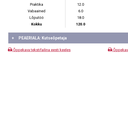
Praktika
12.0
Vabaained
6.0
Lõputöö
18.0
Kokku
120.0
+
PEAERIALA: Kutseõpetaja
Õppekava tekstifailina eesti keeles
Õppekava 