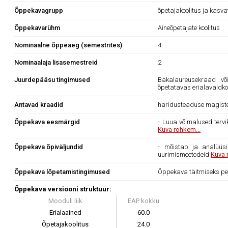
Õppekavagrupp
õpetajakoolitus ja kasv
Õppekavarühm
Aineõpetajate koolitus
Nominaalne õppeaeg (semestrites)
4
Nominaalaja lisasemestreid
2
Juurdepääsu tingimused
Bakalaureusekraad või
õpetatavas erialavaldk
Antavad kraadid
haridusteaduse magist
Õppekava eesmärgid
- Luua võimalused tervi
Kuva rohkem...
Õppekava õpiväljundid
- mõistab ja analüüsib
uurimismeetodeid
Kuva 
Õppekava lõpetamistingimused
Õppekava täitmiseks pe
Õppekava versiooni struktuur:
Mooduli liik
EAP kokku
Erialaained
60.0
Õpetajakoolitus
24.0