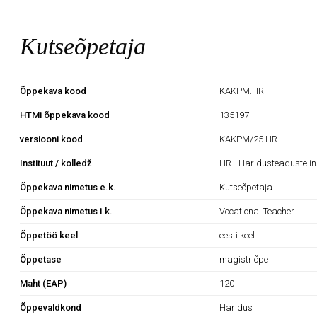
Kutseõpetaja
Õppekava kood
KAKPM.HR
HTMi õppekava kood
135197
versiooni kood
KAKPM/25.HR
Instituut / kolledž
HR - Haridusteaduste in
Õppekava nimetus e.k.
Kutseõpetaja
Õppekava nimetus i.k.
Vocational Teacher
Õppetöö keel
eesti keel
Õppetase
magistriõpe
Maht (EAP)
120
Õppevaldkond
Haridus