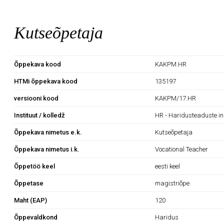
Kutseõpetaja
Õppekava kood
KAKPM.HR
HTMi õppekava kood
135197
versiooni kood
KAKPM/17.HR
Instituut / kolledž
HR - Haridusteaduste in
Õppekava nimetus e.k.
Kutseõpetaja
Õppekava nimetus i.k.
Vocational Teacher
Õppetöö keel
eesti keel
Õppetase
magistriõpe
Maht (EAP)
120
Õppevaldkond
Haridus