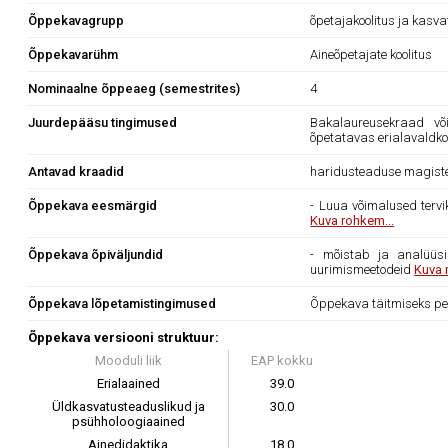
Õppekavagrupp
õpetajakoolitus ja kasv
Õppekavarühm
Aineõpetajate koolitus
Nominaalne õppeaeg (semestrites)
4
Juurdepääsu tingimused
Bakalaureusekraad või
õpetatavas erialavaldk
Antavad kraadid
haridusteaduse magist
Õppekava eesmärgid
- Luua võimalused tervi
Kuva rohkem...
Õppekava õpiväljundid
- mõistab ja analüüsib
uurimismeetodeid
Kuva 
Õppekava lõpetamistingimused
Õppekava täitmiseks pe
Õppekava versiooni struktuur:
Mooduli liik
EAP kokku
Erialaained
39.0
Üldkasvatusteaduslikud ja
30.0
psühholoogiaained
Ainedidaktika
18.0