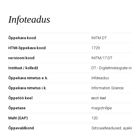
Infoteadus
Õppekava kood
INITM.DT
HTMi õppekava kood
1729
versiooni kood
INITM/17.DT
Instituut / kolledž
DT - Digitehnoloogiate in
Õppekava nimetus e.k.
Infoteadus
Õppekava nimetus i.k.
Information Science
Õppetöö keel
eesti keel
Õppetase
magistriõpe
Maht (EAP)
120
Õppevaldkond
Sotsiaalteadused, ajaki