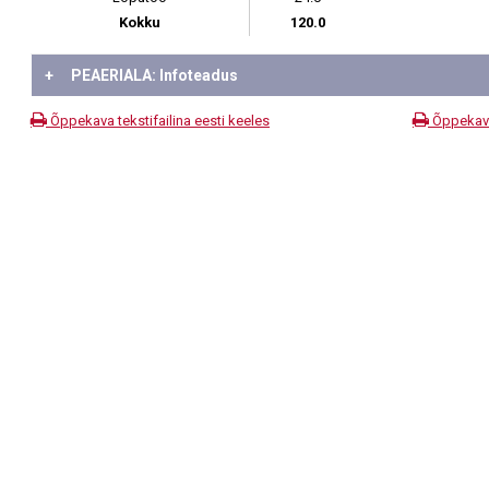
Kokku
120.0
+
PEAERIALA: Infoteadus
Õppekava tekstifailina eesti keeles
Õppekava 