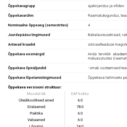
Õppekavagrupp
ajakirjandus ja infolevi
Õppekavarühm
Raamatukogundus, teave
Nominaalne õppeaeg (semestrites)
4
Juurdepääsu tingimused
Bakalaureusekraad, rake
Antavad kraadid
sotsiaalteaduse magiste
Õppekava eesmärgid
Anda terviklik akadeem
mäluasutustes (raamat
Õppekava õpiväljundid
- omab süsteemseid tead
Õppekava lõpetamistingimused
Õppekava täitmiseks pe
Õppekava versiooni struktuur:
Mooduli liik
EAP kokku
Üleülikoolilised ained
6.0
Erialaained
78.0
Praktika
6.0
Vabaained
6.0
Lõputöö
24.0