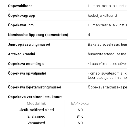
Õppevaldkond
Humanitaaria ja kunsti
Õppekavagrupp
keeled ja kultuurid
Õppekavarühm
Humanitaaria ja kunsti
Nominaalne õppeaeg (semestrites)
4
Juurdepääsu tingimused
Bakalaureusekraad humani
Antavad kraadid
humanitaarteaduse mag
Õppekava eesmärgid
- Luua võimalused süve
Õppekava õpiväljundid
- omab süvateadmisi kir
teooriatest ja uurimisme
Õppekava lõpetamistingimused
Õppekava täitmiseks pe
Õppekava versiooni struktuur:
Mooduli liik
EAP kokku
Üleülikoolilised ained
6.0
Erialaained
84.0
Vabaained
6.0