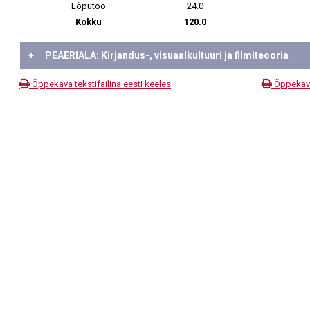
Lõputöö
24.0
Kokku
120.0
+
PEAERIALA: Kirjandus-, visuaalkultuuri ja filmiteooria
Õppekava tekstifailina eesti keeles
Õppekava 