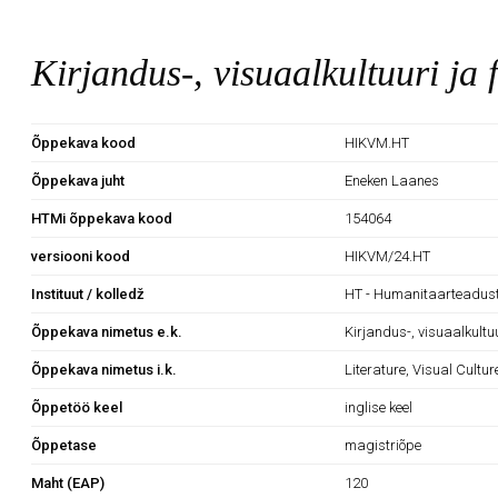
Kirjandus-, visuaalkultuuri ja 
Õppekava kood
HIKVM.HT
Õppekava juht
Eneken Laanes
HTMi õppekava kood
154064
versiooni kood
HIKVM/24.HT
Instituut / kolledž
HT - Humanitaarteaduste
Õppekava nimetus e.k.
Kirjandus-, visuaalkultuu
Õppekava nimetus i.k.
Literature, Visual Cultu
Õppetöö keel
inglise keel
Õppetase
magistriõpe
Maht (EAP)
120