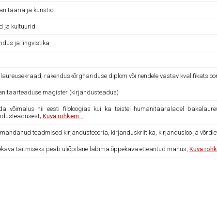
nitaaria ja kunstid
d ja kultuurid
ndus ja lingvistika
laureusekraad, rakenduskõrghariduse diplom või nendele vastav kvalifikatsioo
nitaarteaduse magister (kirjandusteadus)
da võimalus nii eesti filoloogias kui ka teistel humanitaaraladel bakalaur
andusteadusest;
Kuva rohkem...
 omandanud teadmised kirjandusteooria, kirjanduskriitika, kirjandusloo ja võrd
kava täitmiseks peab üliõpilane läbima õppekava etteantud mahus,
Kuva rohk