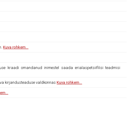
n.
Kuva rohkem...
euse kraadi omandanud inimestel saada erialaspetsiifilisi teadmisi
leva kirjandusteaduse valdkonnas
Kuva rohkem...
em...