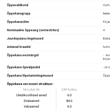
Õppevaldkond
Huma
Õppekavagrupp
keele
Õppekavarühm
Kirja
Nominaalne õppeaeg (semestrites)
4
Juurdepääsu tingimused
Baka
Antavad kraadid
huma
Õppekava eesmärgid
- An
kirj
Õppekava õpiväljundid
- on
Õppekava lõpetamistingimused
Õppe
Õppekava versiooni struktuur:
Mooduli liik
EAP kokku
Üleülikoolilised ained
6.0
Erialaained
84.0
Vabaained
6.0