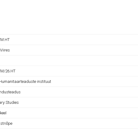
TM.HT
 Viires
TM/26.HT
 Humanitaarteaduste instituut
andusteadus
ary Studies
 keel
striõpe