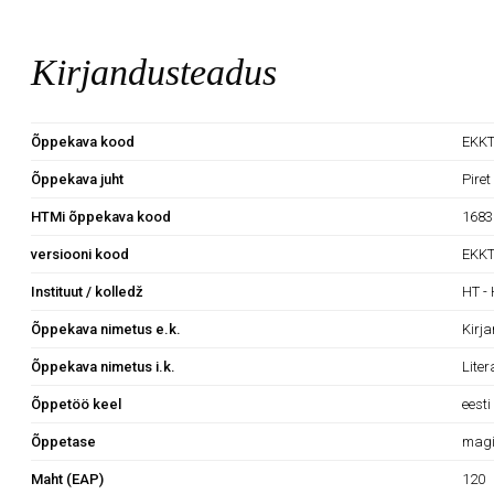
Kirjandusteadus
Õppekava kood
EKK
Õppekava juht
Piret
HTMi õppekava kood
1683
versiooni kood
EKK
Instituut / kolledž
HT -
Õppekava nimetus e.k.
Kirj
Õppekava nimetus i.k.
Liter
Õppetöö keel
eesti
Õppetase
magi
Maht (EAP)
120