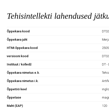
Tehisintellekti lahendused jätk
Õppekava kood
DTS
Õppekava juht
Merj
HTMi õppekava kood
2505
versiooni kood
DTS
Instituut / kolledž
DT - 
Õppekava nimetus e.k.
Tehis
Õppekava nimetus i.k.
Artif
Õppetöö keel
ingli
Õppetase
magi
Maht (EAP)
120