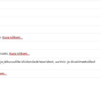
n.
Kuva rohkem...
miseks,
Kuva rohkem...
 jätkusuutlike ühiskondade teooriatest, uurimis- ja disainimeetoditest
em...