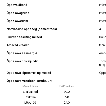
Õppevaldkond
Info
Õppekavagrupp
infor
Õppekavarühm
Info
Nominaalne õppeaeg (semestrites)
4
Juurdepääsu tingimused
Baka
Antavad kraadid
tehn
Õppekava eesmärgid
Aren
Õppekava õpiväljundid
- om
ning 
Õppekava lõpetamistingimused
Õppe
Õppekava versiooni struktuur:
Mooduli liik
EAP kokku
Erialaained
90.0
Praktika
6.0
Lõputöö
24.0