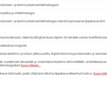
rmatsiooni- ja kommunikatsioonitehnoloogiad
maatika ja infotehnoloogia
rmatsiooni- ja kommunikatsioonitehnoloogia interdistsiplinaarne õppekavarühm
laureusekraad, rakenduskõrghariduse diplom või nendele vastav kvalifikatsioo
ikateaduse magister
dada teadmisi ja oskusi jätkusuutliku digiühiskonna kujundamiseks ja arenda
ab süsteemset ülevaadet ja süvendatud teadmisi tehisintellekti, andmeteaduse ja
tehnoloogiatest
Kuva rohkem...
kava täitmiseks peab üliõpilane läbima õppekava etteantud mahus,
Kuva rohk