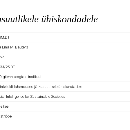
usuutlikele ühiskondadele
SM.DT
a Lina M. Bauters
62
SM/25.DT
Digitehnoloogiate instituut
intellekti lahendused jätkusuutlikele ühiskondadele
icial Intelligence for Sustainable Societies
se keel
striõpe