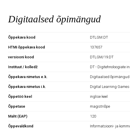
Digitaalsed õpimängud
Õppekava kood
DTLGM.DT
HTMi õppekava kood
137657
versiooni kood
DTLGM/19.DT
Instituut / kolledž
DT - Digitehnoloogiate in
Õppekava nimetus e.k.
Digitaalsed õpimängud
Õppekava nimetus i.k.
Digital Learning Games
Õppetöö keel
inglise keel
Õppetase
magistriõpe
Maht (EAP)
120
Õppevaldkond
Informatsiooni- ja komm