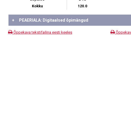
Kokku
120.0
+
PEAERIALA: Digitaalsed õpimängud
Õppekava tekstifailina eesti keeles
Õppekava 