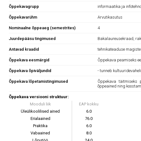
Õppekavagrupp
informaatika ja infotehn
Õppekavarühm
Arvutikasutus
Nominaalne õppeaeg (semestrites)
4
Juurdepääsu tingimused
Bakalaureusekraad, raken
Antavad kraadid
tehnikateaduse magiste
Õppekava eesmärgid
Õppekava peamiseks ees
Õppekava õpiväljundid
- tunneb kultuuridevahel
Õppekava lõpetamistingimused
Õppekava täitmiseks p
õppeained ning koostam
Õppekava versiooni struktuur:
Mooduli liik
EAP kokku
Üleülikoolilised ained
6.0
Erialaained
76.0
Praktika
6.0
Vabaained
8.0
Lõputöö
24.0