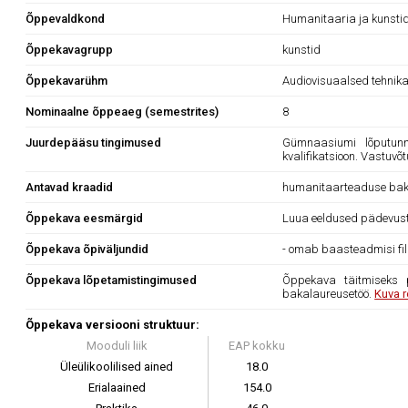
Õppevaldkond
Humanitaaria ja kunsti
Õppekavagrupp
kunstid
Õppekavarühm
Audiovisuaalsed tehnika
Nominaalne õppeaeg (semestrites)
8
Juurdepääsu tingimused
Gümnaasiumi lõputunn
kvalifikatsioon. Vastuv
Antavad kraadid
humanitaarteaduse bak
Õppekava eesmärgid
Luua eeldused pädevuste
Õppekava õpiväljundid
- omab baasteadmisi filmi
Õppekava lõpetamistingimused
Õppekava täitmiseks 
bakalaureusetöö.
Kuva r
Õppekava versiooni struktuur:
Mooduli liik
EAP kokku
Üleülikoolilised ained
18.0
Erialaained
154.0