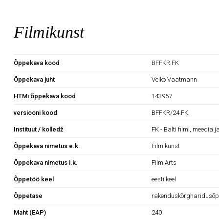
Filmikunst
Õppekava kood
BFFKR.FK
Õppekava juht
Veiko Vaatmann
HTMi õppekava kood
143957
versiooni kood
BFFKR/24.FK
Instituut / kolledž
FK - Balti filmi, meedia j
Õppekava nimetus e.k.
Filmikunst
Õppekava nimetus i.k.
Film Arts
Õppetöö keel
eesti keel
Õppetase
rakenduskõrgharidusõp
Maht (EAP)
240