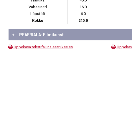
Praktika
46.0
Vabaained
16.0
Lõputöö
6.0
Kokku
240.0
+
PEAERIALA: Filmikunst
Õppekava tekstifailina eesti keeles
Õppekava 