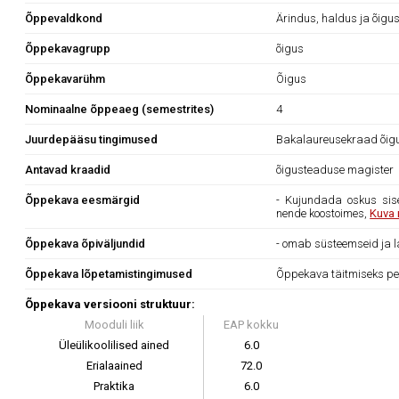
Õppevaldkond
Ärindus, haldus ja õigu
Õppekavagrupp
õigus
Õppekavarühm
Õigus
Nominaalne õppeaeg (semestrites)
4
Juurdepääsu tingimused
Bakalaureusekraad õigus
Antavad kraadid
õigusteaduse magister
Õppekava eesmärgid
- Kujundada oskus sise
nende koostoimes,
Kuva 
Õppekava õpiväljundid
- omab süsteemseid ja l
Õppekava lõpetamistingimused
Õppekava täitmiseks pe
Õppekava versiooni struktuur:
Mooduli liik
EAP kokku
Üleülikoolilised ained
6.0
Erialaained
72.0
Praktika
6.0