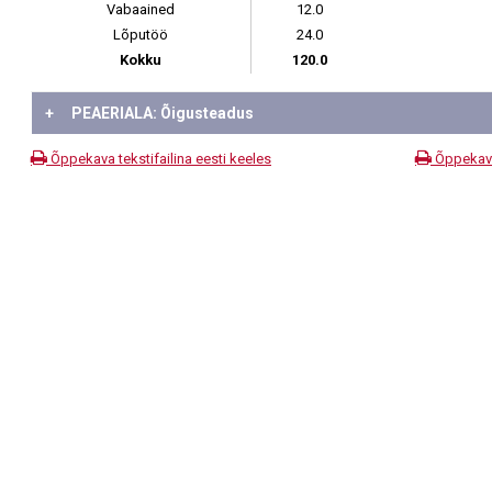
Vabaained
12.0
Lõputöö
24.0
Kokku
120.0
+
PEAERIALA: Õigusteadus
Õppekava tekstifailina eesti keeles
Õppekava 