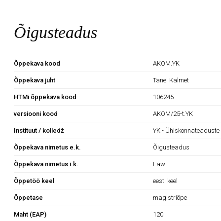
Õigusteadus
Õppekava kood
AKOM.YK
Õppekava juht
Tanel Kalmet
HTMi õppekava kood
106245
versiooni kood
AKOM/25-t.YK
Instituut / kolledž
YK - Ühiskonnateaduste 
Õppekava nimetus e.k.
Õigusteadus
Õppekava nimetus i.k.
Law
Õppetöö keel
eesti keel
Õppetase
magistriõpe
Maht (EAP)
120