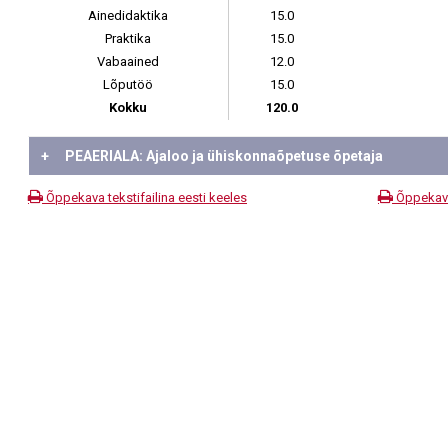
Ainedidaktika
15.0
Praktika
15.0
Vabaained
12.0
Lõputöö
15.0
Kokku
120.0
+
PEAERIALA: Ajaloo ja ühiskonnaõpetuse õpetaja
Õppekava tekstifailina eesti keeles
Õppekava 