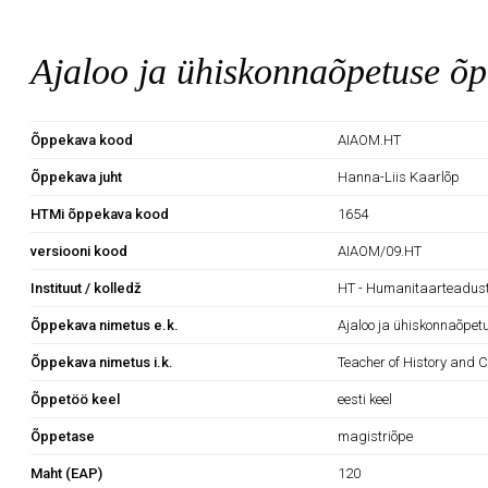
Ajaloo ja ühiskonnaõpetuse õp
Õppekava kood
AIAOM.HT
Õppekava juht
Hanna-Liis Kaarlõp
HTMi õppekava kood
1654
versiooni kood
AIAOM/09.HT
Instituut / kolledž
HT - Humanitaarteaduste
Õppekava nimetus e.k.
Ajaloo ja ühiskonnaõpet
Õppekava nimetus i.k.
Teacher of History and C
Õppetöö keel
eesti keel
Õppetase
magistriõpe
Maht (EAP)
120