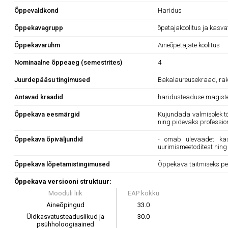
Õppevaldkond
Haridus
Õppekavagrupp
õpetajakoolitus ja kasv
Õppekavarühm
Aineõpetajate koolitus
Nominaalne õppeaeg (semestrites)
4
Juurdepääsu tingimused
Bakalaureusekraad, rake
Antavad kraadid
haridusteaduse magister
Õppekava eesmärgid
Kujundada valmisolek tö
ning pidevaks professi
Õppekava õpiväljundid
- omab ülevaadet kasva
uurimismeetoditest ning
Õppekava lõpetamistingimused
Õppekava täitmiseks pe
Õppekava versiooni struktuur:
Mooduli liik
EAP kokku
Aineõpingud
33.0
Üldkasvatusteaduslikud ja
30.0
psühholoogiaained