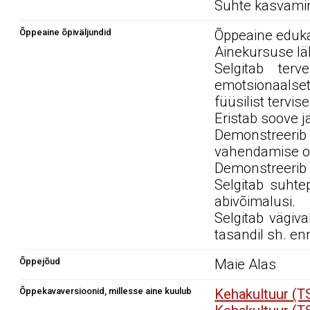
Suhte kasvami
Õppeaine õpiväljundid
Õppeaine edukal
Ainekursuse läb
Selgitab terv
emotsionaalset
füüsilist tervis
Eristab soove j
Demonstreerib 
vahendamise os
Demonstreerib k
Selgitab suhte
abivõimalusi.
Selgitab vägiva
tasandil sh. en
Õppejõud
Maie Alas
Õppekavaversioonid, millesse aine kuulub
Kehakultuur (T