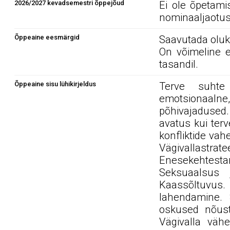
2026/2027 kevadsemestri õppejõud
Ei ole õpetami
nominaaljaotus
Õppeaine eesmärgid
Saavutada oluko
On võimeline e
tasandil.
Õppeaine sisu lühikirjeldus
Terve suhte 
emotsionaaln
põhivajadused.
avatus kui ter
konfliktide vah
Vägivallas
Enesekehtest
Seksuaalsus 
Kaassõltuvus. 
lahendamine. 
oskused nõusta
Vägivalla vähe