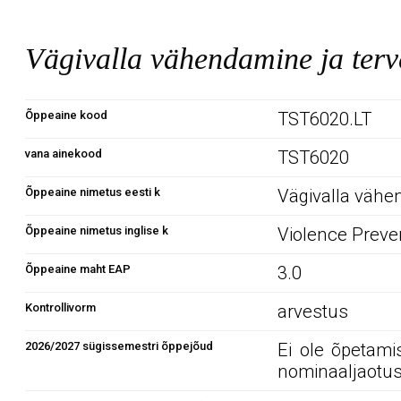
Vägivalla vähendamine ja ter
Õppeaine kood
TST6020.LT
vana ainekood
TST6020
Õppeaine nimetus eesti k
Vägivalla vähe
Õppeaine nimetus inglise k
Violence Preve
Õppeaine maht EAP
3.0
Kontrollivorm
arvestus
2026/2027 sügissemestri õppejõud
Ei ole õpetami
nominaaljaotus