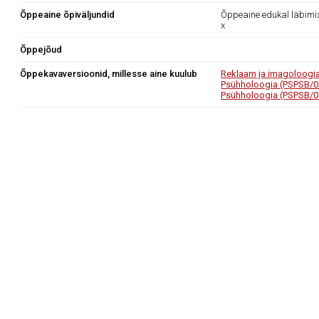
Õppeaine õpiväljundid
Õppeaine edukal läbimise
x
Õppejõud
Õppekavaversioonid, millesse aine kuulub
Reklaam ja imagoloogi
Psühholoogia (PSPSB/0
Psühholoogia (PSPSB/0