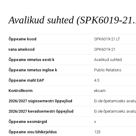
Avalikud suhted (SPK6019-21
Õppeaine kood
SPK6019-21.LT
vana ainekood
SPK6019-21
Õppeaine nimetus eesti k
Avalikud suhted
Õppeaine nimetus inglise k
Public Relations
Õppeaine maht EAP
4.5
Kontrollivorm
eksam
2026/2027 sügissemestri õppejõud
Ei ole õpetamiseks avatu
2026/2027 kevadsemestri õppejõud
Ei ole õpetamiseks avatu
Õppeaine eesmärgid
x
Õppeaine sisu lühikirjeldus
123