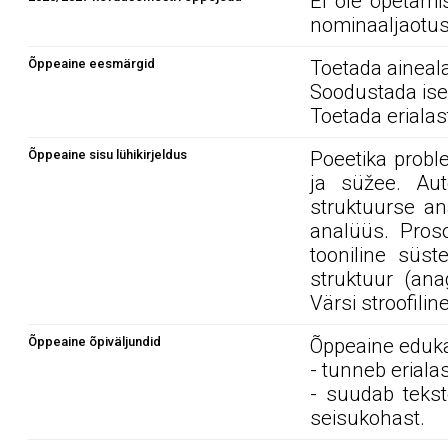
Ei ole õpetami
nominaaljaotus
Õppeaine eesmärgid
Toetada aineal
Soodustada ise
Toetada eriala
Õppeaine sisu lühikirjeldus
Poeetika proble
ja süžee. Auto
struktuurse an
analüüs. Proso
tooniline süst
struktuur (ana
Värsi stroofilin
Õppeaine õpiväljundid
Õppeaine edukal
- tunneb eriala
- suudab tekst
seisukohast.