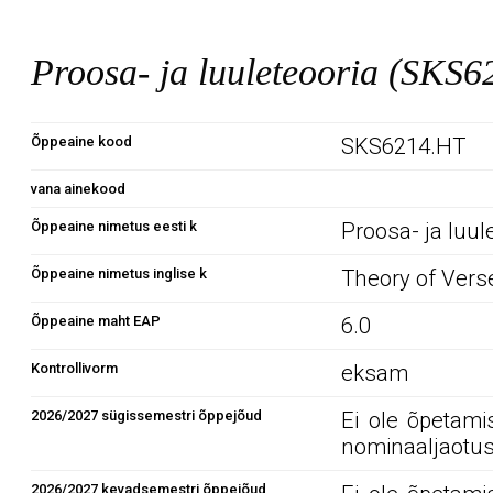
Proosa- ja luuleteooria (SKS
Õppeaine kood
SKS6214.HT
vana ainekood
Õppeaine nimetus eesti k
Proosa- ja luul
Õppeaine nimetus inglise k
Theory of Vers
Õppeaine maht EAP
6.0
Kontrollivorm
eksam
2026/2027 sügissemestri õppejõud
Ei ole õpetami
nominaaljaotus
2026/2027 kevadsemestri õppejõud