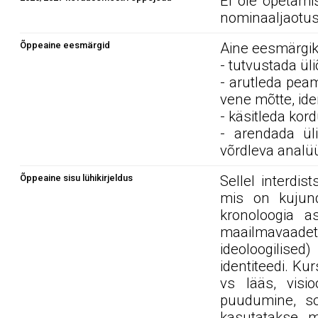
Ei ole õpetami
nominaaljaotus
Õppeaine eesmärgid
Aine eesmärgik
- tutvustada ül
- arutleda pea
vene mõtte, iden
- käsitleda kor
- arendada üli
võrdleva analüü
Õppeaine sisu lühikirjeldus
Sellel interdis
mis on kujund
kronoloogia as
maailmavaadet
ideoloogilis
identiteedi. Ku
vs lääs, visi
puudumine, sot
kasutatakse m