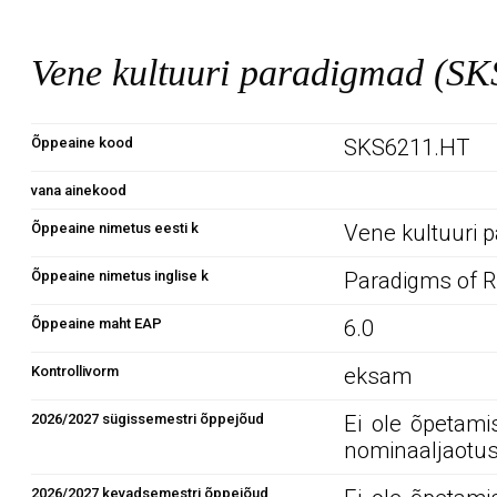
Vene kultuuri paradigmad (S
Õppeaine kood
SKS6211.HT
vana ainekood
Õppeaine nimetus eesti k
Vene kultuuri 
Õppeaine nimetus inglise k
Paradigms of R
Õppeaine maht EAP
6.0
Kontrollivorm
eksam
2026/2027 sügissemestri õppejõud
Ei ole õpetami
nominaaljaotus
2026/2027 kevadsemestri õppejõud