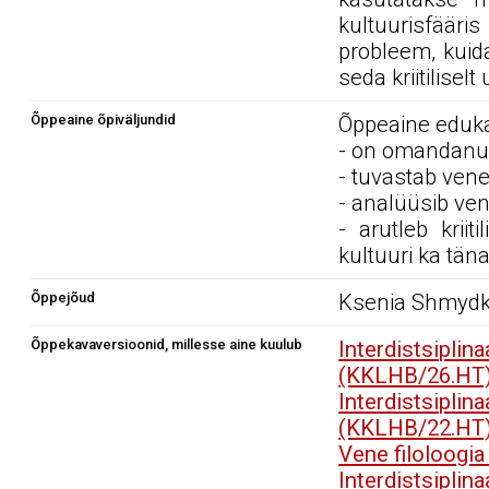
kultuurisfäär
probleem, kuid
seda kriitiliselt
Õppeaine õpiväljundid
Õppeaine edukal
- on omandanu
- tuvastab vene
- analüüsib ven
- arutleb kriit
kultuuri ka tän
Õppejõud
Ksenia Shmyd
Õppekavaversioonid, millesse aine kuulub
Interdistsip
(KKLHB/26.HT
Interdistsip
(KKLHB/22.HT
Vene filoloogi
Interdistsip