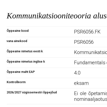
Kommunikatsiooniteooria alu
Õppeaine kood
PSR6056.FK
vana ainekood
PSR6056
Õppeaine nimetus eesti k
Kommunikatsioo
Õppeaine nimetus inglise k
Fundamentals 
Õppeaine maht EAP
4.0
Kontrollivorm
eksam
2026/2027 sügissemestri õppejõud
Ei ole õpetami
nominaaljaotus