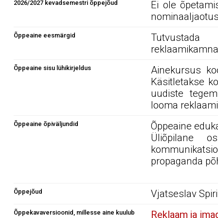
2026/2027 kevadsemestri õppejõud
Ei ole õpetami
nominaaljaotus
Õppeaine eesmärgid
Tutvustada
reklaamikamna
Õppeaine sisu lühikirjeldus
Ainekursus koo
Käsitletakse k
uudiste tegemi
looma reklaam
Õppeaine õpiväljundid
Õppeaine edukal
Üliõpilane o
kommunikatsio
propaganda põh
Õppejõud
Vjatseslav Spir
Õppekavaversioonid, millesse aine kuulub
Reklaam ja im