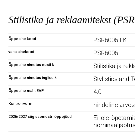
Stilistika ja reklaamitekst (P
Õppeaine kood
PSR6006.FK
vana ainekood
PSR6006
Õppeaine nimetus eesti k
Stilistika ja re
Õppeaine nimetus inglise k
Stylistics and T
Õppeaine maht EAP
4.0
Kontrollivorm
hindeline arve
2026/2027 sügissemestri õppejõud
Ei ole õpetami
nominaaljaotus