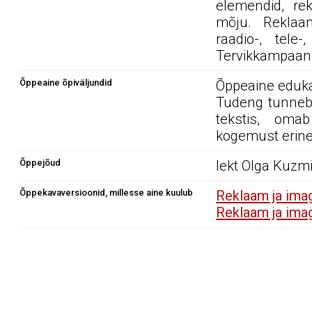
elemendid, rek
mõju. Reklaami
raadio-, tele
Tervikkampaan
Õppeaine õpiväljundid
Õppeaine edukal
Tudeng tunneb s
tekstis, oma
kogemust erine
Õppejõud
lekt Olga Kuzm
Õppekavaversioonid, millesse aine kuulub
Reklaam ja im
Reklaam ja im