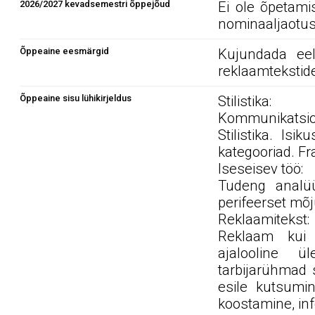
2026/2027 kevadsemestri õppejõud
Ei ole õpetami
nominaaljaotus
Õppeaine eesmärgid
Kujundada eel
reklaamtekstide
Õppeaine sisu lühikirjeldus
Stilistika:
Kommunikatsi
Stilistika. Isik
kategooriad. Fr
Iseseisev töö:
Tudeng analüü
perifeerset mõj
Reklaamitekst:
Reklaam kui 
ajalooline ül
tarbijarühmad 
esile kutsumi
koostamine, in