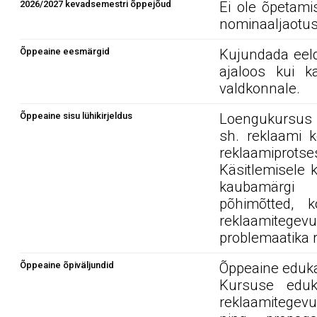
2026/2027 kevadsemestri õppejõud
Ei ole õpetami
nominaaljaotus
Õppeaine eesmärgid
Kujundada eeld
ajaloos kui k
valdkonnale.
Õppeaine sisu lühikirjeldus
Loengukursus a
sh. reklaami 
reklaamiprot
Käsitlemisele 
kaubamärgi 
põhimõtted, 
reklaamitegev
problemaatika 
Õppeaine õpiväljundid
Õppeaine edukal
Kursuse eduk
reklaamitegevu