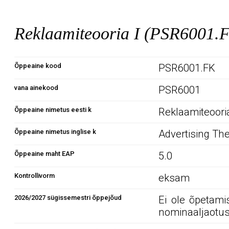
Reklaamiteooria I (PSR6001.
Õppeaine kood
PSR6001.FK
vana ainekood
PSR6001
Õppeaine nimetus eesti k
Reklaamiteooria
Õppeaine nimetus inglise k
Advertising The
Õppeaine maht EAP
5.0
Kontrollivorm
eksam
2026/2027 sügissemestri õppejõud
Ei ole õpetami
nominaaljaotus