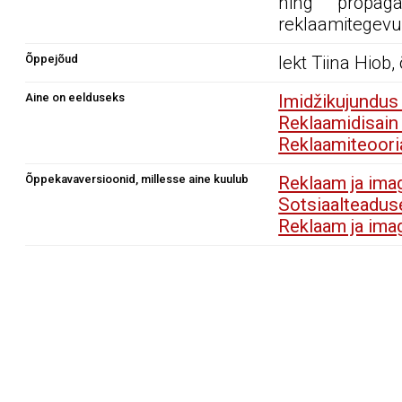
ning propaga
reklaamitegevu
Õppejõud
lekt Tiina Hiob
Aine on eelduseks
Imidžikujundus
Reklaamidisain
Reklaamiteoori
Õppekavaversioonid, millesse aine kuulub
Reklaam ja im
Sotsiaalteadu
Reklaam ja im