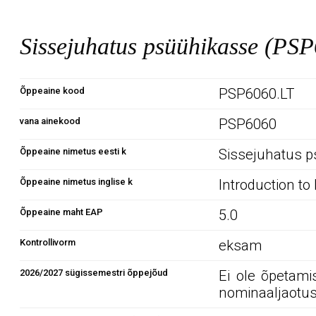
Sissejuhatus psüühikasse (PS
Õppeaine kood
PSP6060.LT
vana ainekood
PSP6060
Õppeaine nimetus eesti k
Sissejuhatus 
Õppeaine nimetus inglise k
Introduction to
Õppeaine maht EAP
5.0
Kontrollivorm
eksam
2026/2027 sügissemestri õppejõud
Ei ole õpetami
nominaaljaotus