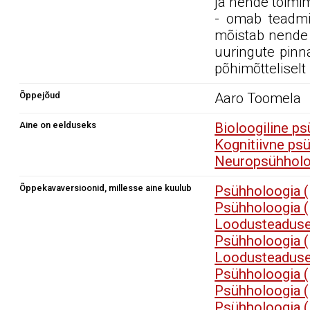
ja nende toimi
- omab teadmis
mõistab nende 
uuringute pinn
põhimõtteliselt
Õppejõud
Aaro Toomela
Aine on eelduseks
Bioloogiline p
Kognitiivne ps
Neuropsühholo
Õppekavaversioonid, millesse aine kuulub
Psühholoogia (
Psühholoogia 
Loodusteaduse
Psühholoogia 
Loodusteaduse
Psühholoogia 
Psühholoogia 
Psühholoogia 