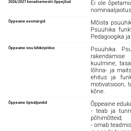
2026/2027 kevadsemestri õppejõud
Ei ole õpetami
nominaaljaotus
Õppeaine eesmärgid
Mõista psüühik
Psüühika funk
Pedagoogika ja
Õppeaine sisu lühikirjeldus
Psüühika. Ps
rakendamise 
kuulmine, tasa
lõhna- ja mait
ehitus ja funk
motivatsioon, 
kõne.
Õppeaine õpiväljundid
Õppeaine edukal
- teab ja tun
põhimõtteid;
- omab teadmisi