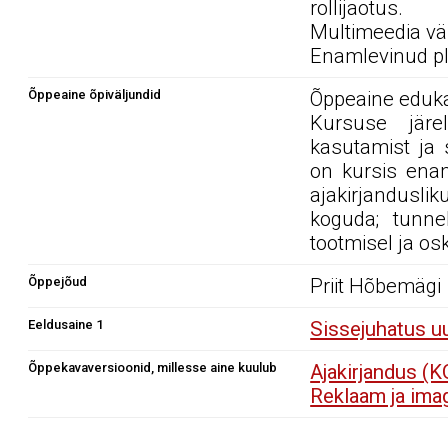
rollijaotus.
Multimeedia vä
Enamlevinud pla
Õppeaine õpiväljundid
Õppeaine edukal
Kursuse järel
kasutamist ja s
on kursis enam
ajakirjanduslik
koguda; tunne
tootmisel ja os
Õppejõud
Priit Hõbemägi
Eeldusaine 1
Sissejuhatus 
Õppekavaversioonid, millesse aine kuulub
Ajakirjandus (
Reklaam ja im