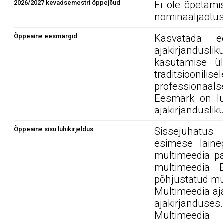
2026/2027 kevadsemestri õppejõud
Ei ole õpetami
nominaaljaotus
Õppeaine eesmärgid
Kasvatada e
ajakirjandusli
kasutamise ü
traditsioonil
professionaal
Eesmärk on lu
ajakirjandusliku
Õppeaine sisu lühikirjeldus
Sissejuhatus 
esimese laine
multimeedia pa
multimeedia E
põhjustatud mu
Multimeedia aj
ajakirjanduses.
Multimeedia t