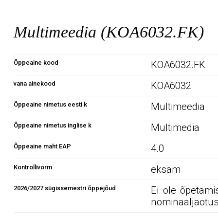
Multimeedia (KOA6032.FK)
Õppeaine kood
KOA6032.FK
vana ainekood
KOA6032
Õppeaine nimetus eesti k
Multimeedia
Õppeaine nimetus inglise k
Multimedia
Õppeaine maht EAP
4.0
Kontrollivorm
eksam
2026/2027 sügissemestri õppejõud
Ei ole õpetami
nominaaljaotus