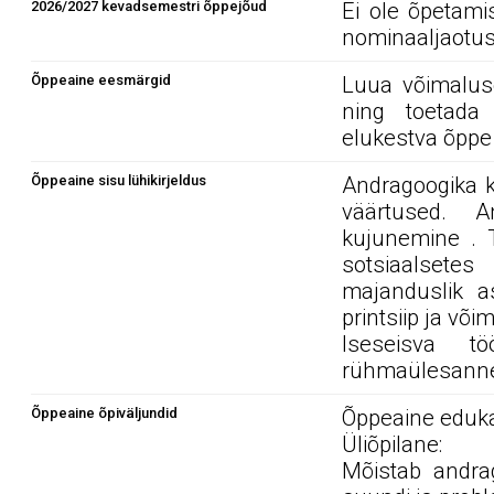
2026/2027 kevadsemestri õppejõud
Ei ole õpetami
nominaaljaotus
Õppeaine eesmärgid
Luua võimalus
ning toetada 
elukestva õppe 
Õppeaine sisu lühikirjeldus
Andragoogika k
väärtused. A
kujunemine . T
sotsiaalsetes
majanduslik a
printsiip ja võ
Iseseisva t
rühmaülesannet
Õppeaine õpiväljundid
Õppeaine edukal
Üliõpilane:
Mõistab andrag