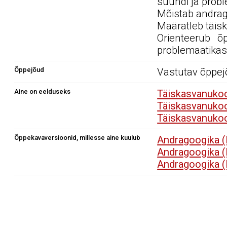
suundi ja prob
Mõistab andrag
Määratleb täis
Orienteerub õ
problemaatikas
Õppejõud
Vastutav õppej
Aine on eelduseks
Täiskasvanukoo
Täiskasvanukoo
Täiskasvanukoo
Õppekavaversioonid, millesse aine kuulub
Andragoogika 
Andragoogika 
Andragoogika 