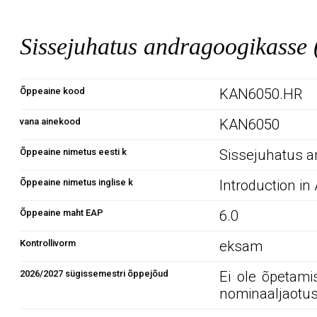
Sissejuhatus andragoogikass
Õppeaine kood
KAN6050.HR
vana ainekood
KAN6050
Õppeaine nimetus eesti k
Sissejuhatus 
Õppeaine nimetus inglise k
Introduction i
Õppeaine maht EAP
6.0
Kontrollivorm
eksam
2026/2027 sügissemestri õppejõud
Ei ole õpetami
nominaaljaotus