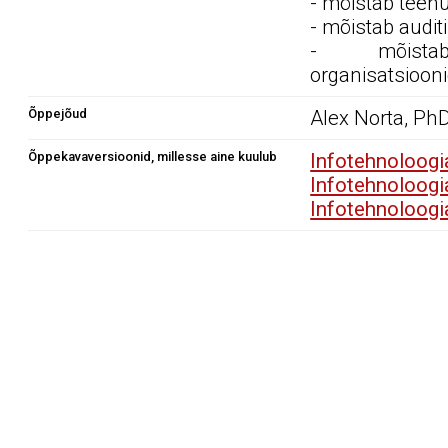
- mõistab teenus
- mõistab audit
- mõistab
organisatsiooni
Õppejõud
Alex Norta, Ph
Õppekavaversioonid, millesse aine kuulub
Infotehnoloogi
Infotehnoloogi
Infotehnoloogi