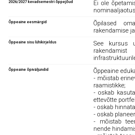
2026/2027 kevadsemestri õppejõud
Ei ole õpetami
nominaaljaotus
Õppeaine eesmärgid
Õpilased oma
rakendamise ja
Õppeaine sisu lühikirjeldus
See kursus uu
rakendamist 
infrastruktuuri
Õppeaine õpiväljundid
Õppeaine edukal
- mõistab erine
raamistikke;
- oskab kasuta
ettevõtte portfe
- oskab hinnata
- oskab planeer
- mõistab teen
nende hindamis