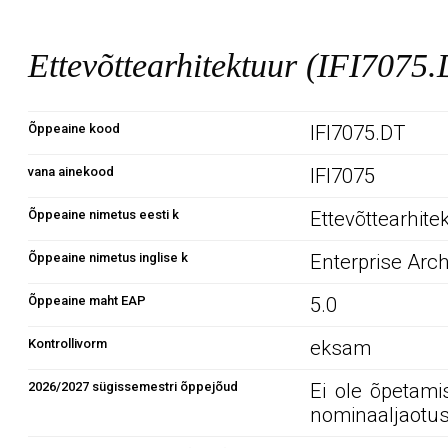
Ettevõttearhitektuur (IFI7075
Õppeaine kood
IFI7075.DT
vana ainekood
IFI7075
Õppeaine nimetus eesti k
Ettevõttearhite
Õppeaine nimetus inglise k
Enterprise Arch
Õppeaine maht EAP
5.0
Kontrollivorm
eksam
2026/2027 sügissemestri õppejõud
Ei ole õpetami
nominaaljaotus