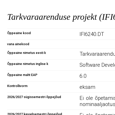
Tarkvaraarenduse projekt (IF
Õppeaine kood
IFI6240.DT
vana ainekood
Õppeaine nimetus eesti k
Tarkvaraarendu
Õppeaine nimetus inglise k
Software Devel
Õppeaine maht EAP
6.0
Kontrollivorm
eksam
2026/2027 sügissemestri õppejõud
Ei ole õpetami
nominaaljaotus
2026/2027 kevadsemestri õppejõud