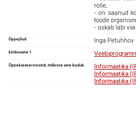
rolle;
- on saanud k
tööde organise
- oskab läbi vi
Õppejõud
Inga Petuhhov
Eeldusaine 1
Veebiprogramm
Õppekavaversioonid, millesse aine kuulub
Informaatika (
Informaatika (
Informaatika (