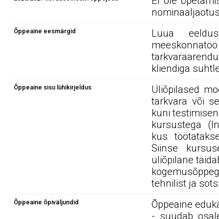
Ei ole õpetami
nominaaljaotus
Õppeaine eesmärgid
Luua eeldus
meeskonnat
tarkvaraaren
kliendiga suhtl
Õppeaine sisu lühikirjeldus
Üliõpilased m
tarkvara või s
kuni testimisen
kursustega (In
kus töötataks
Siinse kursu
üliõpilane täid
kogemusõppega
tehnilist ja so
Õppeaine õpiväljundid
Õppeaine edukal
- suudab osal