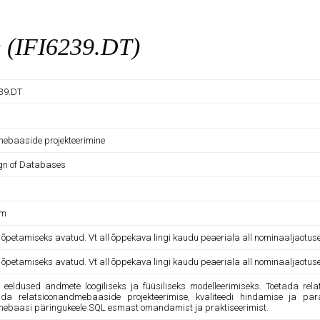
e (IFI6239.DT)
239.DT
ebaaside projekteerimine
gn of Databases
am
e õpetamiseks avatud. Vt all õppekava lingi kaudu peaeriala all nominaaljaotus
e õpetamiseks avatud. Vt all õppekava lingi kaudu peaeriala all nominaaljaotus
 eeldused andmete loogiliseks ja füüsiliseks modelleerimiseks. Toetada re
ada relatsioonandmebaaside projekteerimise, kvaliteedi hindamise ja p
ebaasi päringukeele SQL esmast omandamist ja praktiseerimist.