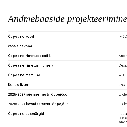
Andmebaaside projekteerimin
Õppeaine kood
IFI6
vana ainekood
Õppeaine nimetus eesti k
Andm
Õppeaine nimetus inglise k
Desi
Õppeaine maht EAP
4.0
Kontrollivorm
eks
2026/2027 sügissemestri õppejõud
Ei ol
2026/2027 kevadsemestri õppejõud
Ei ol
Õppeaine eesmärgid
Luua
Toet
andm