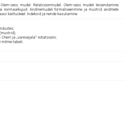
lem-seos mudel. Relatsioonmudel. Olem-seos mudeli teisendamine
ja normaalkujud. Andmemudeli formaliseerimine ja mustrid andmete
si käitluskeel. Indeksid ja nende kasutamine.
endustes;
(mustrid);
hen’i ja „varesejala“ notatsiooni;
 mitme tabeli;