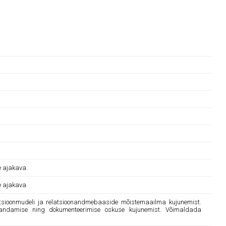
e ajakava.
e ajakava.
latsioonmudeli ja relatsioonandmebaaside mõistemaailma kujunemist.
arandamise ning dokumenteerimise oskuse kujunemist. Võimaldada