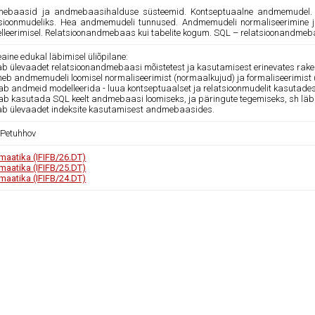
ebaasid ja andmebaasihalduse süsteemid. Kontseptuaalne andmemudel. O
tsioonmudeliks. Hea andmemudeli tunnused. Andmemudeli normaliseerimine 
lleerimisel. Relatsioonandmebaas kui tabelite kogum. SQL – relatsioonandmebaa
ine edukal läbimisel üliõpilane:
ab ülevaadet relatsioonandmebaasi mõistetest ja kasutamisest erinevates rak
nneb andmemudeli loomisel normaliseerimist (normaalkujud) ja formaliseerimist 
ab andmeid modelleerida - luua kontseptuaalset ja relatsioonmudelit kasutades C
kab kasutada SQL keelt andmebaasi loomiseks, ja päringute tegemiseks, sh läbi
ab ülevaadet indeksite kasutamisest andmebaasides.
 Petuhhov
rmaatika (IFIFB/26.DT)
rmaatika (IFIFB/25.DT)
rmaatika (IFIFB/24.DT)