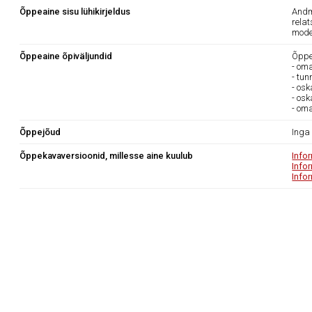
Õppeaine sisu lühikirjeldus
Andm
rela
mode
Õppeaine õpiväljundid
Õppea
- om
- tu
- osk
- os
- om
Õppejõud
Inga
Õppekavaversioonid, millesse aine kuulub
Info
Info
Info