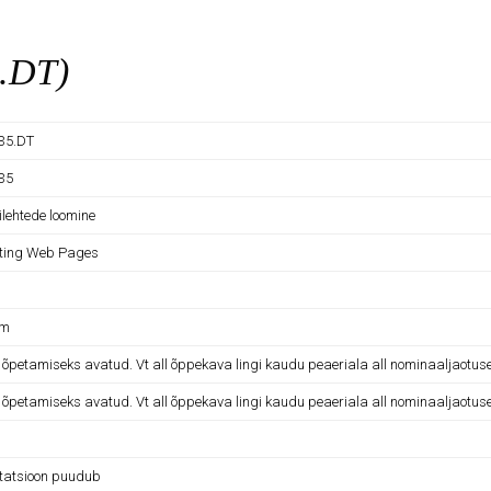
5.DT)
035.DT
035
ilehtede loomine
ting Web Pages
am
e õpetamiseks avatud. Vt all õppekava lingi kaudu peaeriala all nominaaljaotus
e õpetamiseks avatud. Vt all õppekava lingi kaudu peaeriala all nominaaljaotus
tatsioon puudub