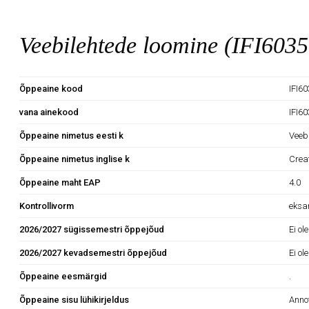
Veebilehtede loomine (IFI603
Õppeaine kood
IFI6
vana ainekood
IFI6
Õppeaine nimetus eesti k
Veeb
Õppeaine nimetus inglise k
Crea
Õppeaine maht EAP
4.0
Kontrollivorm
eks
2026/2027 sügissemestri õppejõud
Ei ol
2026/2027 kevadsemestri õppejõud
Ei ol
Õppeaine eesmärgid
.
Õppeaine sisu lühikirjeldus
Anno