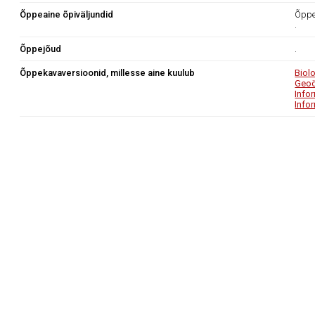
Õppeaine õpiväljundid
Õppea
.
Õppejõud
.
Õppekavaversioonid, millesse aine kuulub
Biol
Geoö
Info
Info