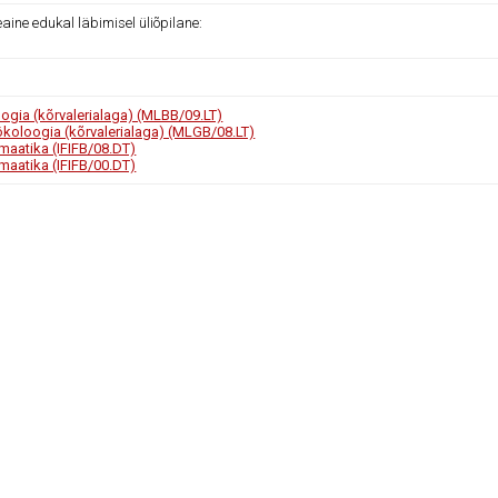
ine edukal läbimisel üliõpilane:
oogia (kõrvalerialaga) (MLBB/09.LT)
koloogia (kõrvalerialaga) (MLGB/08.LT)
rmaatika (IFIFB/08.DT)
rmaatika (IFIFB/00.DT)