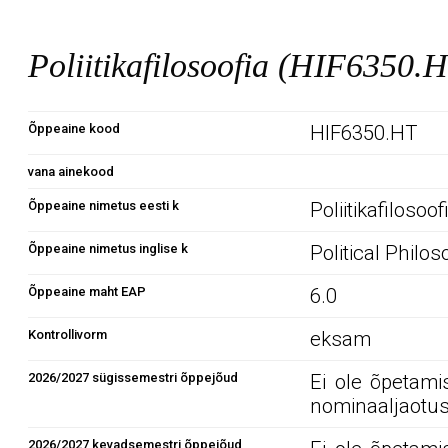
Poliitikafilosoofia (HIF6350.
Õppeaine kood
HIF6350.HT
vana ainekood
Õppeaine nimetus eesti k
Poliitikafilosoof
Õppeaine nimetus inglise k
Political Philo
Õppeaine maht EAP
6.0
Kontrollivorm
eksam
2026/2027 sügissemestri õppejõud
Ei ole õpetami
nominaaljaotus
2026/2027 kevadsemestri õppejõud