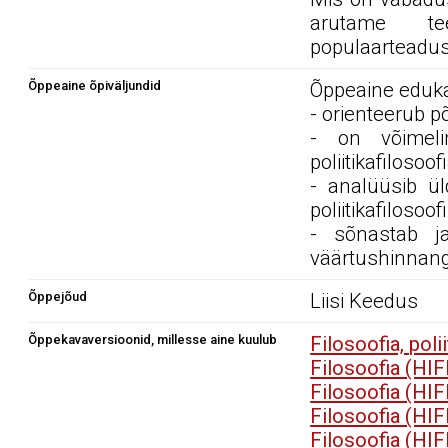
arutame te
populaarteadusl
Õppeaine õpiväljundid
Õppeaine edukal
- orienteerub põ
- on võimeli
poliitikafilosoof
- analüüsib ül
poliitikafilosoof
- sõnastab ja 
väärtushinnang
Õppejõud
Liisi Keedus
Õppekavaversioonid, millesse aine kuulub
Filosoofia, pol
Filosoofia (HI
Filosoofia (HI
Filosoofia (HI
Filosoofia (HI