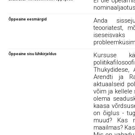
Ei ole õpetami
nominaaljaotus
Õppeaine eesmärgid
Anda sissejuh
teooriatest, 
iseseisvaks
probleemküsim
Õppeaine sisu lühikirjeldus
Kursuse käi
poliitikafiloso
Thukydidese, A
Arendti ja R
aktuaalseid pol
võim ja kellel
olema seadusk
kaasa võrdsuse
on õiglus - tu
muud? Kas ra
maailmas? Kas 
Mis on vabadus