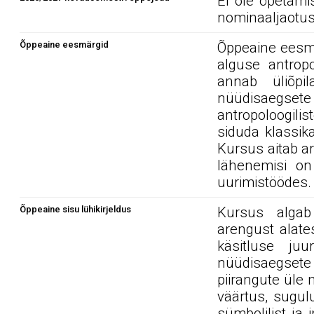
Ei ole õpetami
nominaaljaotus
Õppeaine eesmärgid
Õppeaine eesmär
alguse antropo
annab üliõpil
nüüdisaegsete
antropoloogil
siduda klassika
Kursus aitab ar
lähenemisi on
uurimistöödes.
Õppeaine sisu lühikirjeldus
Kursus algab 
arengust alates
käsitluse ju
nüüdisaegsete a
piirangute üle 
väärtus, sugul
sümbolilist ja 