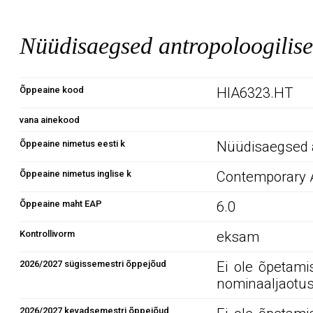
Nüüdisaegsed antropoloogilis
Õppeaine kood
HIA6323.HT
vana ainekood
Õppeaine nimetus eesti k
Nüüdisaegsed a
Õppeaine nimetus inglise k
Contemporary A
Õppeaine maht EAP
6.0
Kontrollivorm
eksam
2026/2027 sügissemestri õppejõud
Ei ole õpetami
nominaaljaotus
2026/2027 kevadsemestri õppejõud