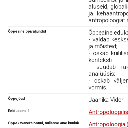
aluseid, global
ja kehaantropo
antropoloogiat
Õppeaine õpiväljundid
Õppeaine edukal
- valdab kesks
ja mõisteid;
- oskab kriitil
konteksti;
- suudab rake
analüüsis;
- oskab väljen
vormis.
Õppejõud
Jaanika Vider
Eeldusaine 1
Antropoloogili
Õppekavaversioonid, millesse aine kuulub
Antropoloogia